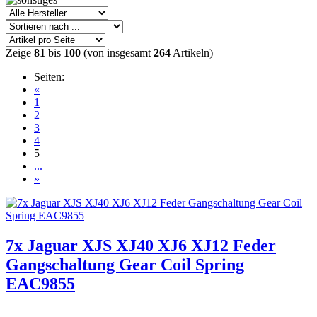
Zeige
81
bis
100
(von insgesamt
264
Artikeln)
Seiten:
«
1
2
3
4
5
...
»
7x Jaguar XJS XJ40 XJ6 XJ12 Feder
Gangschaltung Gear Coil Spring
EAC9855