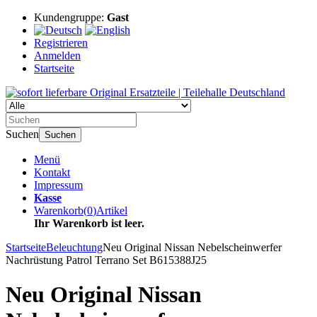
Kundengruppe:
Gast
Registrieren
Anmelden
Startseite
Suchen
Suchen
Menü
Kontakt
Impressum
Kasse
Warenkorb
(
0
)
Artikel
Ihr Warenkorb ist leer.
Startseite
Beleuchtung
Neu Original Nissan Nebelscheinwerfer
Nachrüstung Patrol Terrano Set B615388J25
Neu Original Nissan