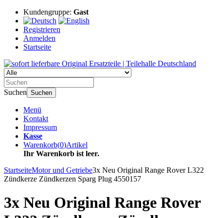
Kundengruppe:
Gast
Registrieren
Anmelden
Startseite
Suchen
Suchen
Menü
Kontakt
Impressum
Kasse
Warenkorb
(
0
)
Artikel
Ihr Warenkorb ist leer.
Startseite
Motor und Getriebe
3x Neu Original Range Rover L322
Zündkerze Zündkerzen Sparg Plug 4550157
3x Neu Original Range Rover