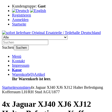
Kundengruppe:
Gast
Registrieren
Anmelden
Startseite
Suchen
Suchen
Menü
Kontakt
Impressum
Kasse
Warenkorb
(
0
)
Artikel
Ihr Warenkorb ist leer.
Startseite
sonstiges
4x Jaguar XJ40 XJ6 XJ12 Halter Befestigung
Kofferraum LH/RH Stud AGU1877
4x Jaguar XJ40 XJ6 XJ12