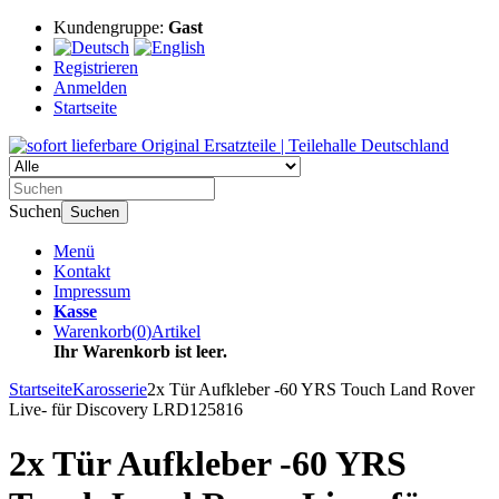
Kundengruppe:
Gast
Registrieren
Anmelden
Startseite
Suchen
Suchen
Menü
Kontakt
Impressum
Kasse
Warenkorb
(
0
)
Artikel
Ihr Warenkorb ist leer.
Startseite
Karosserie
2x Tür Aufkleber -60 YRS Touch Land Rover
Live- für Discovery LRD125816
2x Tür Aufkleber -60 YRS