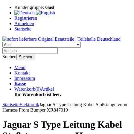
Kundengruppe:
Gast
Registrieren
Anmelden
Startseite
Suchen
Suchen
Menü
Kontakt
Impressum
Kasse
Warenkorb
(
0
)
Artikel
Ihr Warenkorb ist leer.
Startseite
Elektronik
Jaguar S Type Leitung Kabel Stoßstange vorne
Harness Front Bumper XR847019
Jaguar S Type Leitung Kabel